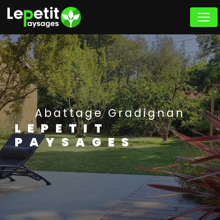
Panneau de gestion des cookies
Abattage Gradignan
LEPETIT
PAYSAGES