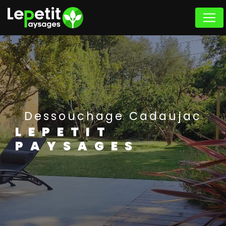
Panneau de gestion des cookies
Dessouchage Cadaujac
LEPETIT
PAYSAGES