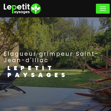
Panneau de gestion des cookies
Élagueur grimpeur Saint-
Jean-d'Illac
LEPETIT
PAYSAGES