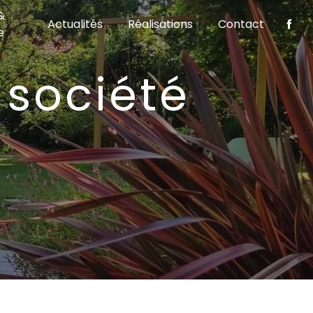
&
Actualités
Réalisations
Contact
e
S