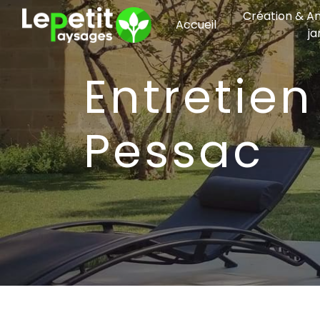
Panneau de gestion des cookies
Création & 
Accueil
ja
Entretien Espace Vert société
Pessac