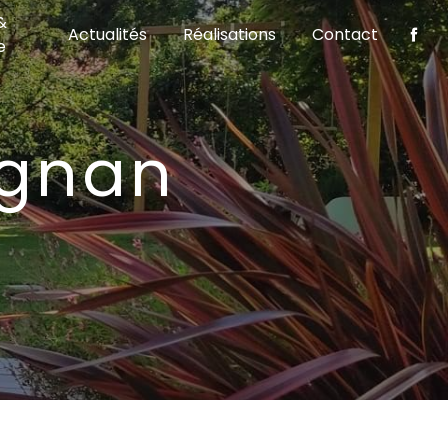
&
Actualités
Réalisations
Contact
e
éognan
S