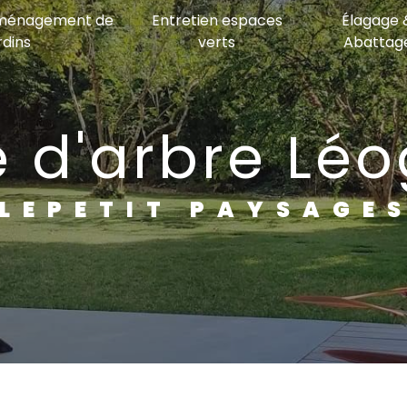
Aménagement de
Entretien espaces
Élagage 
rdins
verts
Abattag
lle d'arbre L
LEPETIT PAYSAGE