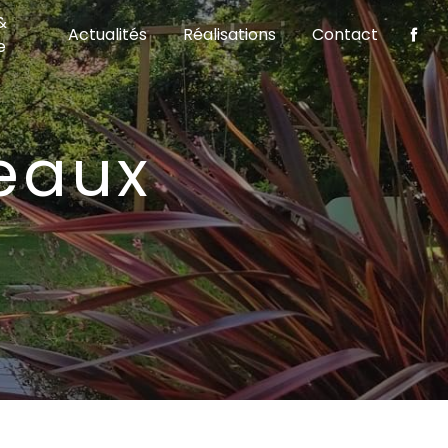
&
Actualités
Réalisations
Contact
e
deaux
S