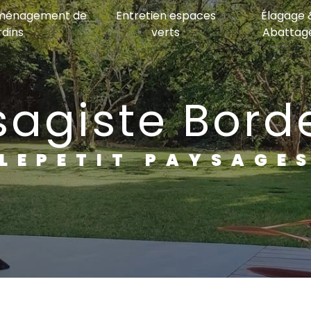
Aménagement de
Entretien espaces
Élagage 
rdins
verts
Abattag
ysagiste Bor
LEPETIT PAYSAGE