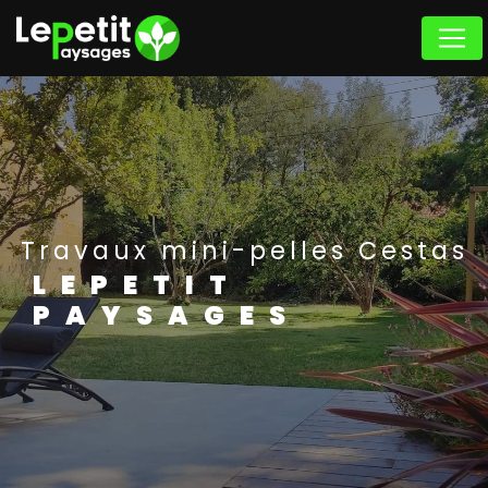
Panneau de gestion des cookies
Travaux mini-pelles Cestas
LEPETIT
PAYSAGES