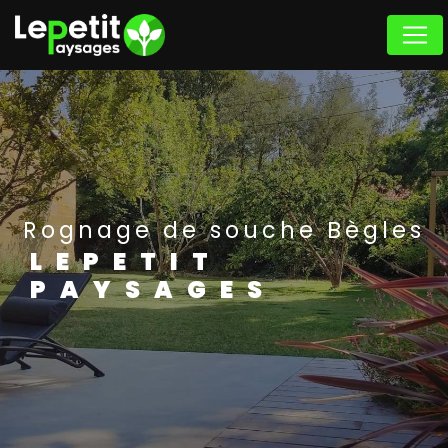
Panneau de gestion des cookies
Rognage de souche Bègles
LEPETIT
PAYSAGES