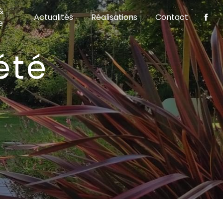
&
Actualités
Réalisations
Contact
e
S