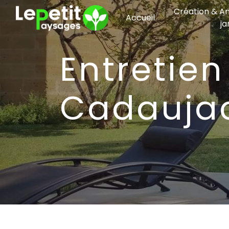
Panneau de gestion des cookies
Création & 
Accueil
ja
Entretien de copropriété
Cadauja