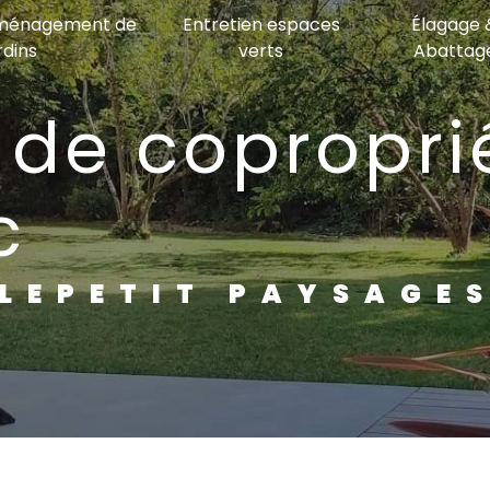
Aménagement de
Entretien espaces
Élagage 
rdins
verts
Abattag
c
LEPETIT PAYSAGE