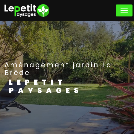
Panneau de gestion des cookies
Aménagement jardin La
Brède
LEPETIT
PAYSAGES